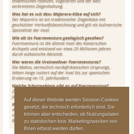
endemischen Pflanzen, Vogelarten und der weit
verbreiteten Ziegenhaltung.
Was hat es mit dem Majorero-Käse auf sich?
Der Majorero ist ein traditioneller Ziegenkäse mit
geschützter Herkunftsbezeichnung und gilt als kulinarische
Spezialität der Insel.
Wie alt ist Fuerteventura geologisch gesehen?
Fuerteventura ist die älteste Insel des Kanarischen
Archipels und entstand vor etwa 20 Millionen Jahren
durch vulkanische Aktivität.
Wer waren die Ureinwohner Fuerteventuras?
Die Mahos, vermutlich nordafrikanischen Ursprungs,
lebten lange isoliert auf der Insel bis zur spanischen
Eroberung im 15. Jahrhundert.
Welche Schutzgebiete gibt es auf Fuerteventura?
Zu den wichtigsten Schutzgebieten zählen der Naturpark
Jandía und die Dünenlandschaft von Corralejo im Norden.
Auf dieser Website werden Session-Cookies
Warum gilt Fuerteventura als Biosphärenreservat?
gesetzt, die technisch erforderlich sind. Sie
Wegen ihrer einzigartigen Ökosysteme und Bemühungen
können aber entscheiden, ob Nutzungsdaten
im Naturschutz wurde Fuerteventura von der UNESCO als
Biosphärenreservat anerkannt.
zu statistischen bzw. Marketingzwecken von
Ihnen erfasst werden dürfen.