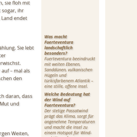
 sie floh mit
 sogar, ihr
s Land endet
Was macht
Fuerteventura
hlung. Sie lebt
landschaftlich
besonders?
ter
Fuerteventura beeindruckt
erwischst.
mit weiten Ebenen,
Sanddünen, vulkanischen
auf – mal als
Hügeln und
ischen den
türkisfarbenem Atlantik –
eine stille, offene Insel.
Welche Bedeutung hat
ich daran, dass
der Wind auf
, Mut und
Fuerteventura?
Der stetige Passatwind
prägt das Klima, sorgt für
angenehme Temperaturen
und macht die Insel zu
einem Hotspot für Wind-
argen Weiten,