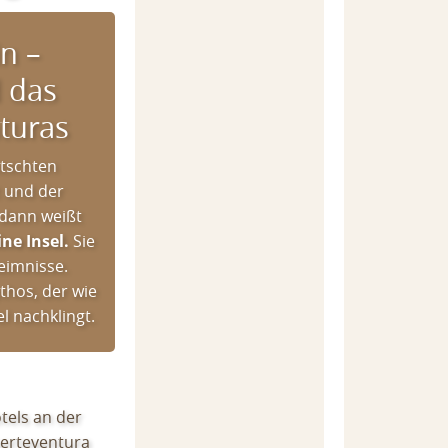
in –
 das
turas
tschten
t und der
 dann weißt
ne Insel.
Sie
heimnisse.
thos, der wie
l nachklingt.
otels an der
uerteventura