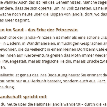
ie wählte? Auch das ist Teil des Geheimnisses. Manche sagen,
andere, dass sie sich opferte, um ihr Volk zu retten. Es heißt
 wache noch heute über die Klippen von Jandía, dort, wo da
as Meer beginnt.
en im Sand – das Erbe der Prinzessin
schichte der Jandía-Prinzessin ist mehr als eine schöne Erzä
r: in Liedern, in Wandmalereien, in flüchtigen Gesprächen al
ewohner, die du vielleicht in einem kleinen Dorf beim Café 
ler:innen auf Fuerteventura greifen das Motiv immer wieder 
e Frauengestalt, mal als tragische Heldin, mal als Brücke zw
ren.
elleicht ist genau das ihre Bedeutung heute: Sie erinnert d
ität nicht nur aus Herkunft besteht, sondern auch aus Herz
heidung.
Landschaft spricht mit
du heute über die Halbinsel Jandía wanderst – durch die k