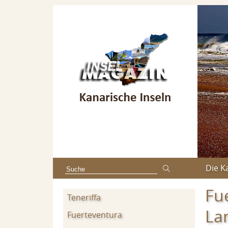
Die K
Fu
Teneriffa
La
Fuerteventura