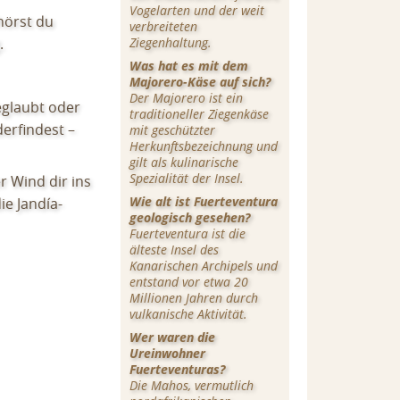
Vogelarten und der weit
örst du
verbreiteten
.
Ziegenhaltung.
Was hat es mit dem
Majorero-Käse auf sich?
Der Majorero ist ein
eglaubt oder
traditioneller Ziegenkäse
derfindest –
mit geschützter
Herkunftsbezeichnung und
gilt als kulinarische
Spezialität der Insel.
r Wind dir ins
Wie alt ist Fuerteventura
ie Jandía-
geologisch gesehen?
Fuerteventura ist die
älteste Insel des
Kanarischen Archipels und
entstand vor etwa 20
Millionen Jahren durch
vulkanische Aktivität.
Wer waren die
Ureinwohner
Fuerteventuras?
Die Mahos, vermutlich