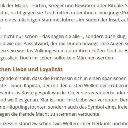
lk der Majos – Hirten, Krieger und Bewahrer alter Rituale. S
tur, nicht gegen sie. Und mitten unter ihnen: eine junge Pr
er eines mächtigen Stammesführers im Süden der Insel, auf
.
ar nicht nur schön – das sagen sie alle –, sondern auch klug
ild wie der Passatwind, der die Dünen bewegt. Ihre Augen s
en sein wie das Vulkangestein unter ihren Füßen. Und ihr Bl
gesslich. Doch ihr Leben sollte kein Märchen werden.
chen Liebe und Loyalität
egende erzählt, dass die Prinzessin sich in einen spanischen
ebte – einen Kapitän, der mit den ersten Wellen der Eroberu
eventuras Küste gespült wurde. Ob er sie verzauberte oder s
nd weiß es genau. Klar ist nur: Ihre Liebe war verboten. Den
ine Häuptlingstochter, sondern auch das Symbol eines freie
gegen die fremde Macht zu stemmen versuchte.
rinzessin stand zwischen zwei Welten: ihrer Herkunft und i