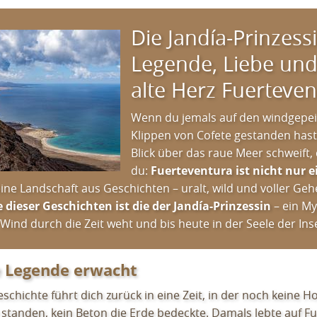
Die Jandía-Prinzess
Legende, Liebe und
alte Herz Fuerteven
Wenn du jemals auf den windgepei
Klippen von Cofete gestanden has
Blick über das raue Meer schweift,
du:
Fuerteventura ist nicht nur ei
eine Landschaft aus Geschichten – uralt, wild und voller Ge
e dieser Geschichten ist die der Jandía-Prinzessin
– ein My
Wind durch die Zeit weht und bis heute in der Seele der Inse
e Legende erwacht
schichte führt dich zurück in eine Zeit, in der noch keine H
 standen, kein Beton die Erde bedeckte. Damals lebte auf F