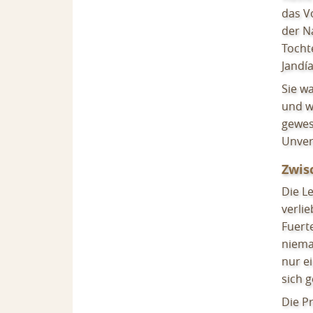
das Vo
der Na
Tocht
Jandía
Sie w
und w
gewes
Unver
Zwis
Die L
verli
Fuert
niema
nur e
sich 
Die P