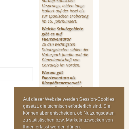
nordafrikanischen
Ursprungs, lebten lange
isoliert auf der Insel bis
zur spanischen Eroberung
im 15. Jahrhundert.
Welche Schutzgebiete
gibt es auf
Fuerteventura?
Zu den wichtigsten
Schutzgebieten zählen der
Naturpark Jandía und die
Dünenlandschaft von
Corralejo im Norden.
Warum gilt
Fuerteventura als
Biosphärenreservat?
Wegen ihrer einzigartigen
Ökosysteme und
Bemühungen im
Auf dieser Website werden Session-Cookies
Naturschutz wurde
gesetzt, die technisch erforderlich sind. Sie
Fuerteventura von der
können aber entscheiden, ob Nutzungsdaten
UNESCO als
Biosphärenreservat
zu statistischen bzw. Marketingzwecken von
anerkannt.
Ihnen erfasst werden dürfen.