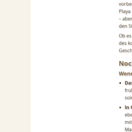
vorbe
Playa 
– aber
den St
Ob es 
des k
Gesch
Noc
Wenn
Da
frü
so
In 
ebe
mit
Ma