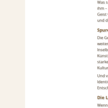
Was s
ihm – 
Geist
und d
Spur
Die Ge
weite
Inselb
Künst
stark
Kultu
Und vi
Ident
Entsc
Die 
Wenn 