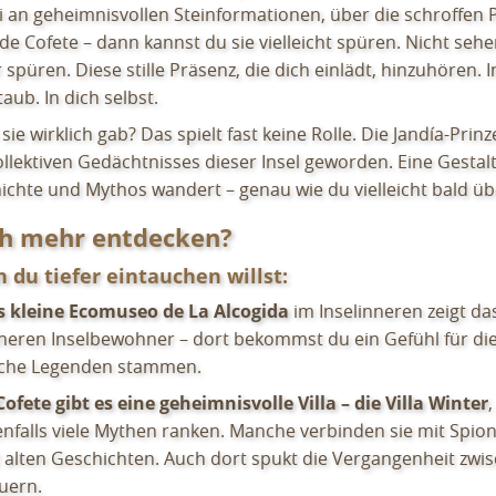
i an geheimnisvollen Steinformationen, über die schroffen
de Cofete – dann kannst du sie vielleicht spüren. Nicht sehe
 spüren. Diese stille Präsenz, die dich einlädt, hinzuhören. 
aub. In dich selbst.
sie wirklich gab? Das spielt fast keine Rolle. Die Jandía-Prinze
ollektiven Gedächtnisses dieser Insel geworden. Eine Gestalt
ichte und Mythos wandert – genau wie du vielleicht bald üb
h mehr entdecken?
 du tiefer eintauchen willst:
s kleine Ecomuseo de La Alcogida
im Inselinneren zeigt da
heren Inselbewohner – dort bekommst du ein Gefühl für die
lche Legenden stammen.
Cofete gibt es eine geheimnisvolle Villa – die Villa Winter
nfalls viele Mythen ranken. Manche verbinden sie mit Spio
 alten Geschichten. Auch dort spukt die Vergangenheit zwi
uern.