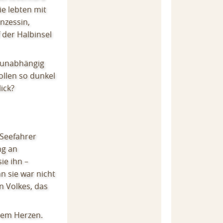
ie lebten mit
inzessin,
 der Halbinsel
, unabhängig
ollen so dunkel
ick?
 Seefahrer
ng an
ie ihn –
n sie war nicht
n Volkes, das
hrem Herzen.