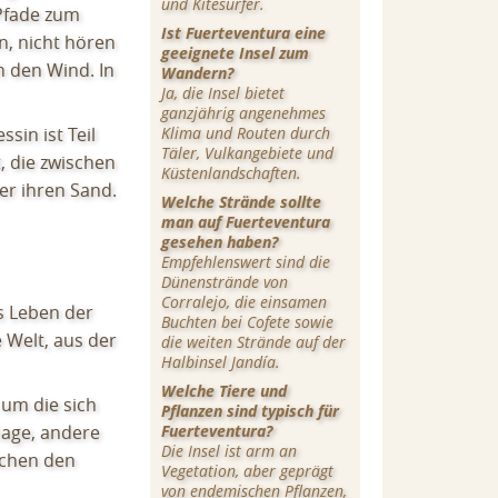
und Kitesurfer.
 Pfade zum
Ist Fuerteventura eine
n, nicht hören
geeignete Insel zum
In den Wind. In
Wandern?
Ja, die Insel bietet
ganzjährig angenehmes
ssin ist Teil
Klima und Routen durch
Täler, Vulkangebiete und
, die zwischen
Küstenlandschaften.
er ihren Sand.
Welche Strände sollte
man auf Fuerteventura
gesehen haben?
Empfehlenswert sind die
Dünenstrände von
Corralejo, die einsamen
s Leben der
Buchten bei Cofete sowie
 Welt, aus der
die weiten Strände auf der
Halbinsel Jandía.
Welche Tiere und
, um die sich
Pflanzen sind typisch für
nage, andere
Fuerteventura?
Die Insel ist arm an
schen den
Vegetation, aber geprägt
von endemischen Pflanzen,